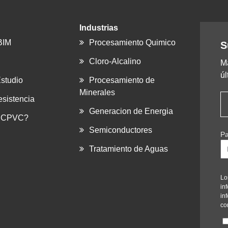
Industrias
 BIM
Procesamiento Quimico
S
Cloro-Alcalino
M
úl
studio
Procesamiento de
Minerales
esistencia
Generacion de Energia
l CPVC?
Semiconductores
Pa
Tratamiento de Aguas
Lo
in
in
co