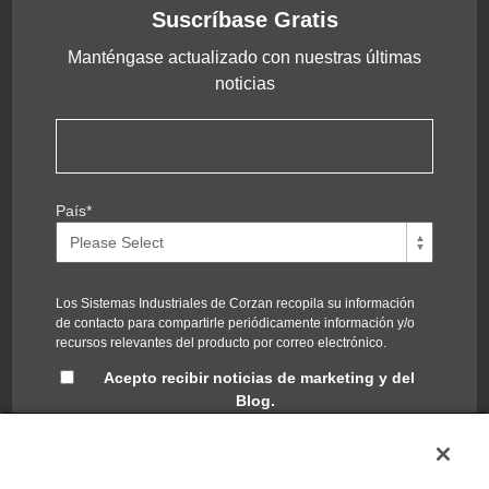
Suscríbase Gratis
Manténgase actualizado con nuestras últimas
noticias
País
*
Los Sistemas Industriales de Corzan recopila su información
de contacto para compartirle periódicamente información y/o
recursos relevantes del producto por correo electrónico.
Acepto recibir noticias de marketing y del
Blog.
Puede cancelar la suscripción en cualquier momento. Puede
encontrar nuestras políticas de privacidad y el compromiso de
proteger su privacidad en nuestra
Política de privacidad
.