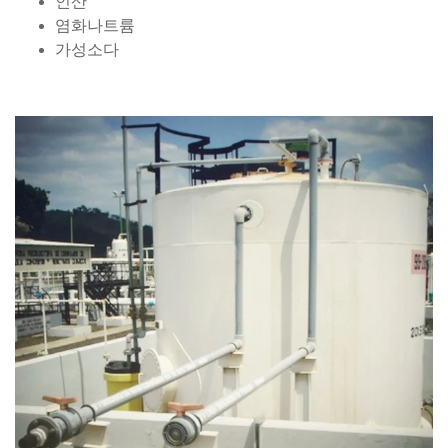
인산
염화나트륨
가성소다