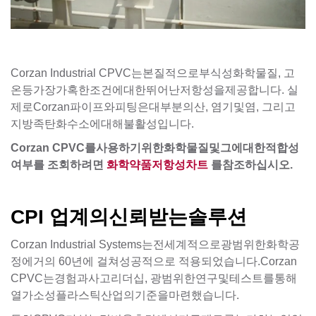
Corzan Industrial CPVC는본질적으로부식성화학물질, 고
온등가장가혹한조건에대한뛰어난저항성을제공합니다. 실
제로Corzan파이프와피팅은대부분의산, 염기및염, 그리고
지방족탄화수소에대해불활성입니다.
Corzan CPVC를사용하기위한화학물질및그에대한적합성
여부를 조회하려면
화학약품저항성차트
를참조하십시오.
CPI 업계의신뢰받는솔루션
Corzan Industrial Systems는전세계적으로광범위한화학공
정에거의 60년에 걸쳐성공적으로 적용되었습니다.Corzan
CPVC는경험과사고리더십, 광범위한연구및테스트를통해
열가소성플라스틱산업의기준을마련했습니다.