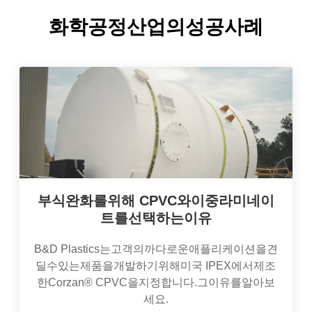
화학공정산업의성공사례
부식완화를위해 CPVC와이중라미네이
트를선택하는이유
B&D Plastics는고객의까다로운애플리케이션을견
딜수있는제품을개발하기위해미국 IPEX에서제조
한Corzan® CPVC을지정합니다.그이유를알아보
세요.