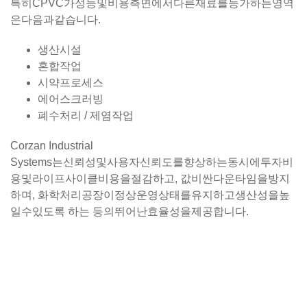
특히CPVC가성능및비용측면에서다른재료를능가하는영역
은다음과같습니다.
생산시설
혼합작업
시약프로세스
에어스크러빙
폐수처리 / 제염작업
Corzan Industrial
Systems는신뢰성및사용자신뢰도를향상하는동시에투자비
용및라이프사이클비용을절감하고, 값비싼다운타임을방지
하며, 화학처리공장이정상운영상태를유지하고생산성을높
일수있도록 하는 등의뛰어난효율성을제공합니다.