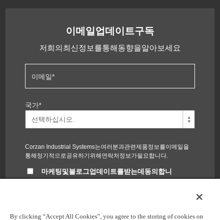
이메일업데이트구독
저희의최신정보를통해동향을알아보세요
이메일
*
국가
*
Corzan Industrial Systems는여러분과관련제품정보를이메일을
통해정기적으로공유하기위해연락처정보가필요합니다.
마케팅및블로그업데이트를받는데동의합니
다.
언제든지구독을취소할수있습니다. 당사의
개인정보보호정책
을
참고하세요.
By clicking “Accept All Cookies”, you agree to the storing of cookies on