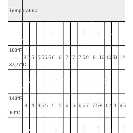
Temperatura
73° F
–
5
5
5.5
5.5
6
6
7
7
7.5
8.5
9.5
10.5
11.5
12
13
22.77°C
100°F
-
4.5
5
5.5
5.5
6
6
7
7
7.5
8
9
10
10.5
11
12
37,77°C
120°F
–
4.5
4.5
5
5.5
5.5
5.5
6.5
7
7
7.5
8.5
9.5
10
10
11
48.88°C
140°F
–
4
4
4.5
5
5
5
6
6
6.5
7
7.5
8
8.5
9
9.5
60°C
160°F
–
2.5
2.5
3
3
3.5
3.5
4
4
4.5
5
5.5
6
6.5
8
8.5