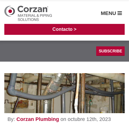
MENU
Contacto >
SUBSCRIBE
Sistemas de Tuberías
Casos de Estudio
Fabricación
Guía de Instalación
Procesamiento Químico
Cloro Alcalino
By:
Corzan Plumbing
on octubre 12th, 2023
Generación de energía