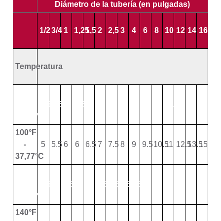
Diámetro de la tubería (en pulgadas)
1/2
3/4
1
1,25
1,5
2
2,5
3
4
6
8
10
12
14
16
Temperatura
73° F
–
5.5
5.5
6
6.5
7
7
8
8
9
10
11
11.5
12.5
15
16
22.77°C
100°F
-
5
5.5
6
6
6.5
7
7.5
8
9
9.5
10.5
11
12.5
13.5
15
37,77°C
120°F
–
4.5
5
5.5
6
6
6.5
7.5
7.5
8.5
9
10
10.5
11
12.5
13.5
48.88°C
140°F