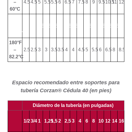
–
4.5
4.5
5
5.5
5.5
6
6.5
7
7.5
8
9
9.5
10.5
11
12
60°C
160°F
–
3
3
3.5
3.5
3.5
4
4.5
4.5
5
5.5
6
6.5
7.5
9.5
10
71.11°C
180°F
–
2.5
2.5
3
3
3.5
3.5
4
4
4.5
5
5.5
6
6.5
8
8.5
82.2°C
Espacio recomendado entre soportes para
tubería Corzan® Cédula 40 (en pies)
Diámetro de la tubería (en pulgadas)
1/2
3/4
1
1,25
1,5
2
2,5
3
4
6
8
10
12
14
16