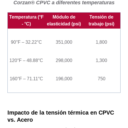
Corzan® CPVC a diferentes temperaturas
Temperatura (°F
Módulo de
Tensión de
- °C)
elasticidad (psi)
trabajo (psi)
73°F – 22.77°C
369,000
2,000
90°F – 32.22°C
351,000
1,800
100°F – 37.77°C
307,000
1,500
120°F – 48.88°C
298,000
1,300
140°F – 60°C
240,000
1,000
160°F – 71.11°C
196,000
750
180°F – 82.2°C
170,000
500
Impacto de la tensión térmica en CPVC
vs. Acero