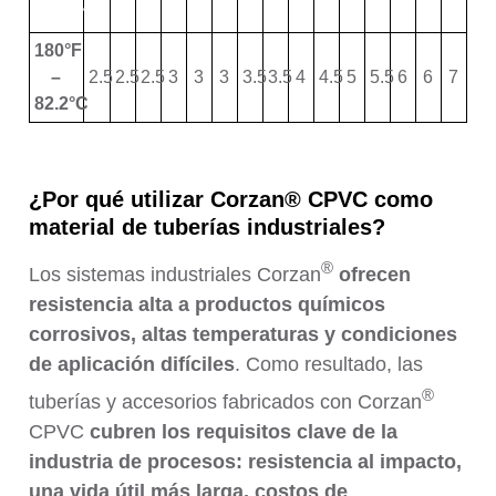
71.11°C
180°F
–
2.5
2.5
2.5
3
3
3
3.5
3.5
4
4.5
5
5.5
6
6
7
82.2°C
¿Por qué utilizar Corzan® CPVC como
material de tuberías industriales?
®
Los sistemas industriales Corzan
ofrecen
resistencia alta a productos químicos
corrosivos, altas temperaturas y condiciones
de aplicación difíciles
. Como resultado, las
®
tuberías y accesorios fabricados con Corzan
CPVC
cubren los requisitos clave de la
industria de procesos: resistencia al impacto,
una vida útil más larga, costos de