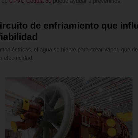
s de
CPVC Cédula 80
puede ayudar a prevenirlos.
rcuito de enfriamiento que infl
fiabilidad
rmoeléctricas, el agua se hierve para crear vapor, que de
r electricidad.