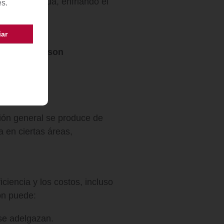
 la misma agua, enfriando el
es.
riales que son
ua cruda
:
sión general se produce de
a en ciertas áreas,
ciencia y los costos, incluso
ón puede:
se adelgazan.