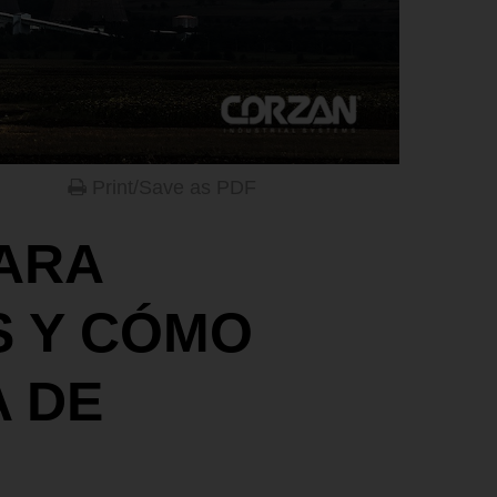
Print/Save as PDF
ARA
S Y CÓMO
A DE