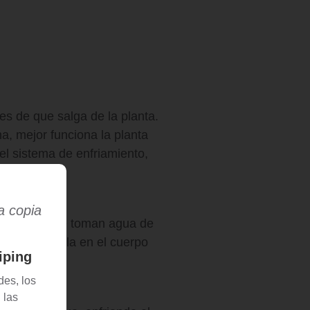
es de que salga de la planta.
a, mejor funciona la planta
del sistema de enfriamiento,
a copia
olo paso, que toman agua de
 a descargarla en el cuerpo
iping
es, los
 las