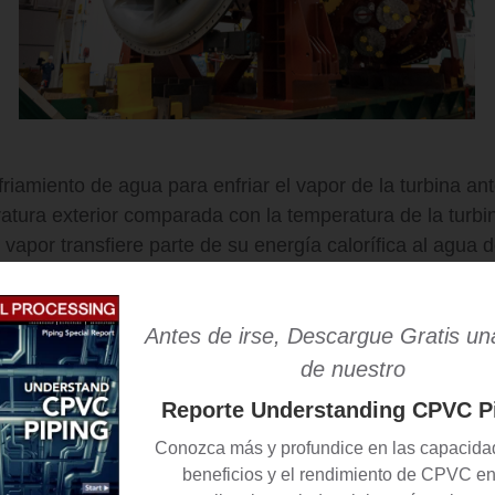
riamiento de agua para enfriar el vapor de la turbina ant
atura exterior comparada con la temperatura de la turbin
vapor transfiere parte de su energía calorífica al agua 
Antes de irse, Descargue Gratis un
ergía grandes utilizan sistemas de enfriamiento de un s
de nuestro
a hacen circular por el sistema una vez y luego vuelven
Reporte Understanding CPVC P
iente.
Conozca más y profundice en las capacidad
beneficios y el rendimiento de CPVC en