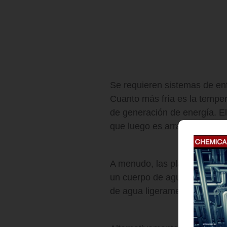
Se requieren sistemas de enf
Cuanto más fría es la temper
de generación de energía. El 
que luego es arrastrada.
A menudo, las plantas de en
un cuerpo de agua cercano, l
de agua ligeramente más cal