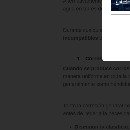
Alternativamente, un sistema
agua en torres de agua o enfr
Durante cualquier proceso d
incompatibles
con el agua 
Corrosión interna
1.
Cuando se produce corrosió
manera uniforme en toda la t
generalmente como hendidura
Tanto la corrosión general co
antes de llegar a la necesid
Disminuir la clasifica