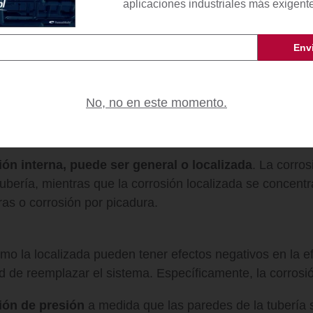
 de recirculación en húmedo (o circuito cerrado) recicla
aplicaciones industriales más exigent
iadores antes de reintroducirla en el sistema.
e enfriamiento pueden surgir varios
problemas por mate
no tratada
o los químicos utilizados para tratar el ag
No, no en este momento.
n interna, puede ser general o localizada
. La corro
ubería, mientras que la corrosión localizada se concentr
s o corrosión por picadura.
mo la localizada pueden tener efectos negativos en la efi
ad de reemplazar el sistema. Específicamente, la corrosi
ción de presión
a medida que las paredes de la tubería 