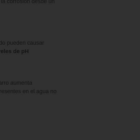
 la corrosión desde un
uido pueden causar
veles de pH
sarro aumenta
resentes en el agua no