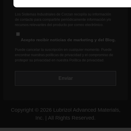
Los Sistemas Industriales de Corzan recopila su información
de contacto para compartirle periódicamente información y/o
recursos relevantes del producto por correo electrónico.
Acepto recibir noticias de marketing y del Blog.
Puede cancelar la suscripción en cualquier momento. Puede
encontrar nuestras políticas de privacidad y el compromiso de
proteger su privacidad en nuestra
Política de privacidad
.
Copyright © 2026 Lubrizol Advanced Materials,
Inc. | All Rights Reserved.