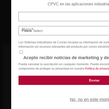
CPVC en las aplicaciones industria
País
*
Los Sistemas Industriales de Corzan recopila su información de con
información y/o recursos relevantes del producto por correo electrón
Suscríbase Gratis
Acepto recibir noticias de marketing y de
Puede cancelar la suscripción en cualquier momento. Puede encontrar
Manténgase actualizado con nuestras
compromiso de proteger su privacidad en nuestra
Política de privac
últimas noticias
No, no en este mom
País
*