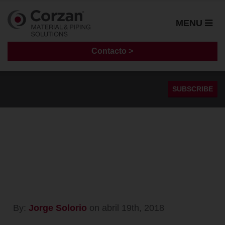
MENU
Contacto >
SUBSCRIBE
Sistemas de Tuberías
Casos de Estudio
Fabricación
Guía de Instalación
Procesamiento Químico
Cloro Alcalino
By:
Jorge Solorio
on abril 19th, 2018
Generación de energía