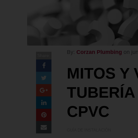
By:
Corzan Plumbing
on ju
Share:
MITOS Y
TUBERÍA
CPVC
GUÍA DE INSTALACIÓN