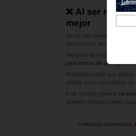
❌
Al ser más de
mejor
No es más barata por ser más
grosor no es tan significativa
Tampoco es mejor o peor. 
para líneas de drenaje o d
Podríamos decir que ambos di
cédula 40 se recomienda en 
Y de manera general
no rec
diámetro interior puede causa
>>Podría interesarte: