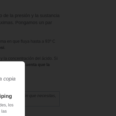
 de la presión y la sustancia
máximas. Pongamos un par
lema e
n que fluya hasta a 93º C
psi
.
 y la concentración del ácido. Si
rás tomar en cuenta que la
a copia
iping
ura y la presión que necesitas,
édula 80.
es, los
 las