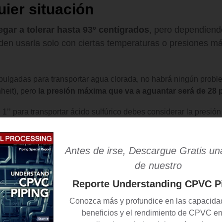
uier situación
egar a tolerar hasta 93º centígrados
, pero dependiendo
den usarla solo con ciertas temperaturas o presiones 
 pulgadas para transportar agua clorada, no habrá ningún prob
heit), pero
la presión máxima que va a aguantar será de 28 
 1’’ para transportar ácido sulfúrico debes considerar la presión
l 50% de concentración y necesitas que fluya a 90
º C, debe
para una presión que no supere los 90 psi
.
Antes de irse, Descargue Gratis un
de nuestro
Reporte Understanding CPVC P
o de la sustancia, el porcentaje de concentración, la temperat
cidir si el CPVC cédula 40 es para ti o si tal vez requieras la c
Conozca más y profundice en las capacidad
beneficios y el rendimiento de CPVC en