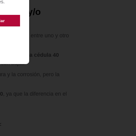
es.
barata y/o
a de precio entre uno y otro
resiones y la cédula 40
 son bajas.
a y la corrosión, pero la
80
, ya que la diferencia en el
<