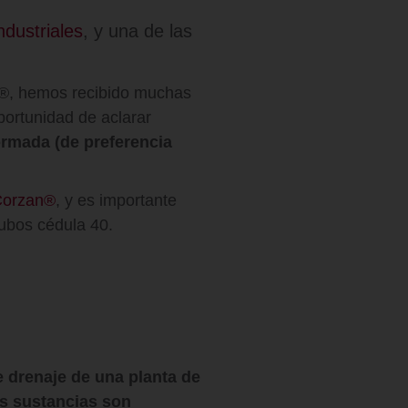
ndustriales
, y una de las
n®, hemos recibido muchas
portunidad de aclarar
ormada (de preferencia
orzan®
, y es importante
tubos cédula 40.
e drenaje de una planta de
as sustancias son