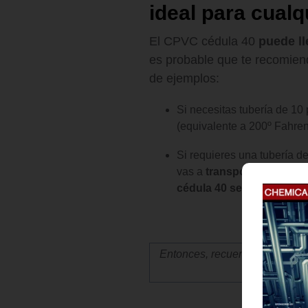
ideal para cualq
El CPVC cédula 40
puede ll
es probable que te recomien
de ejemplos:
Si necesitas tubería de 10
(equivalente a 200º Fahren
Si requieres una tubería de
vas a
transportar ácido a
cédula 40 se recomienda 
Entonces, recuerda: dependiend
podrás de