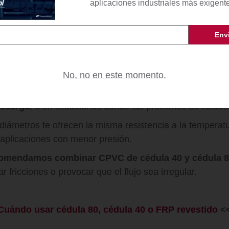
aplicaciones industriales más exigent
lgada que la cédula 80, es más 
 delgada. Debes considerar que, en México, la diferenci
.
No, no en este momento.
Simplemente
la cédula 80 se recomienda para ciertas p
escarga
, o en situaciones donde las presiones de fluidos
ámetros te ofrecen la misma resistencia a la temperatur
aplicaciones con menor presión.
omendamos combinar CPVC de cédula 40 y cédula 
r fricciones o provocar que el flujo sea irregular.
C
uándo usar cédula 80, cédula 40 o FRP revestido
<