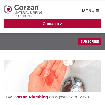
MENU
Contacto >
SUBSCRIBE
Sistemas de Tuberías
Casos de Estudio
Fabricación
Guía de Instalación
Procesamiento Químico
Cloro Alcalino
By:
Corzan Plumbing
on agosto 24th, 2023
Generación de energía