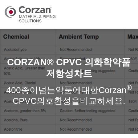
CORZAN® CPVC 의화학약품
저항성차트
®
400종이넘는약품에대한Corzan
CPVC의호환성을비교하세요.