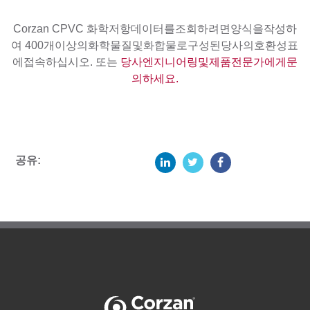
Corzan CPVC 화학저항데이터를조회하려면양식을작성하
여 400개이상의화학물질및화합물로구성된당사의호환성표
에접속하십시오. 또는
당사엔지니어링및제품전문가에게문
의하세요.
공유: