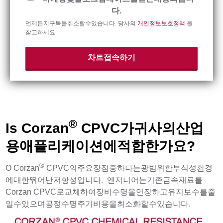
다.
언제든지구독을취소할수있습니다. 당사의
개인정보보호정책
을
참고하세요.
®
Is Corzan
CPVC가귀사의산업
용애플리케이션에적합한가요?
®
O Corzan
CPVC의주요장점중하나는광범위한부식성환경
에대한뛰어난저항성입니다. 엔지니어는기존금속재료를
Corzan CPVC로교체하여장비수명을연장하고유지보수를줄
일수있으며공정수명주기비용을최소화할수있습니다.