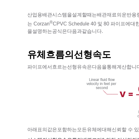
산업용배관시스템을설계할때는배관재료의운반용량
®
는 Corzan
CPVC Schedule 40 및 80 
을설명하는공식은다음과같습니다.
유체흐름의선형속도
파이프에서흐르는선형유속은다음을통해계산합니다
아래표의값은포함하는모든유체에대해신뢰할 수 있