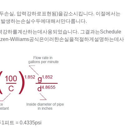
손실, 압력강하로표현됨)을감소시킵니다. 이절에서는
력으로발생하는손실수두에대해서만다룹니다.
강하를계산하는데사용되었습니다. 그결과는Schedule
zen-Williams공식은이러한손실을적절하게설명하는데사
트 = 0.4335psi