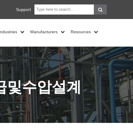
Support
Industries
Manufacturers
Resources
취급및수압설계