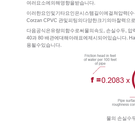
여러요소에의해영향을받습니다.
이러한요인및기타요인은시스템길이에걸쳐압력(수두
Corzan CPVC 관및피팅의다양한크기의마찰
다음공식은유량의함수로써물의속도, 손실수두, 압력
40과 80 배관에대해아래표에제시되어있습니다. Ha
용될수있습니다.
물의 손실수두1피