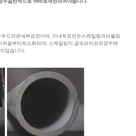
우일반적으로 5ft/s로제한되어야합니다
.
점은부드러운내부표면이며, 이내부표면은스케일링과파울링
이처음부터최소화되며, 스케일링이 금속파이프의경우에
지않습니다.