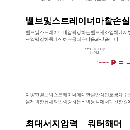
밸브및스트레이너마찰손
밸브및스트레이너내압력강하는밸브제조업체에서발
로압력강하를계산하는공식은다음과같습니다:
다양한밸브와스트레이너에대한일반적인흐름계수는
을제외한유체의압력강하는위의등식에서계산한값
최대서지압력 – 워터해머