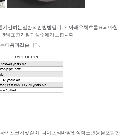
실수두를계산하는일반적인방법입니다. 아래유체흐름표의마찰
VC 배관의표면거칠기상수에기초합니다.
는다음과같습니다.
 파이프크기및길이, 파이프의마찰및장착표면등을포함한