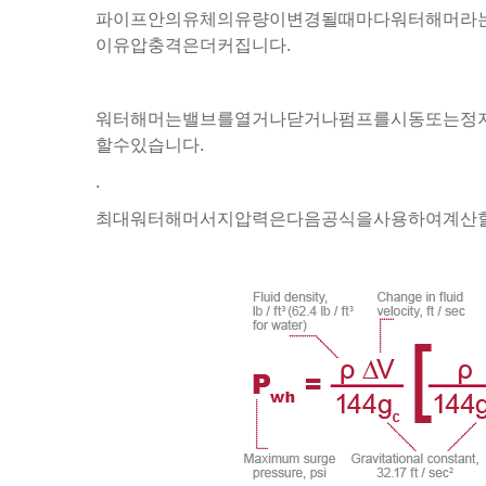
파이프안의유체의유량이변경될때마다워터해머라는
이유압충격은더커집니다.
워터해머는밸브를열거나닫거나펌프를시동또는정지
할수있습니다
.
.
최대워터해머서지압력은다음공식을사용하여계산할