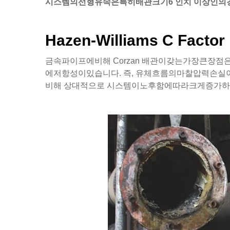
시스템의선형유속은특히배관크기6 인치 이상인의경
Hazen-Williams C Factor
금속파이프에비해 Corzan 배관이갖는가장큰장
에저항성이있습니다. 즉, 유체흐름의마찰압력손실
비해 상대적으로 시스템이노후함에따라크게증가하