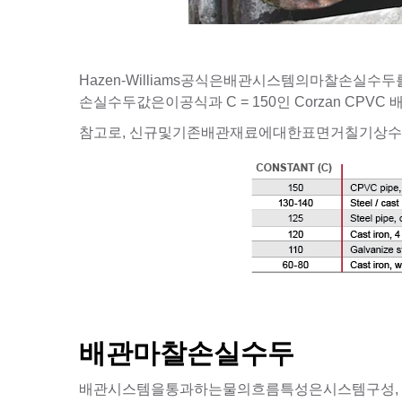
Hazen-Williams공식은배관시스템의마찰손
손실수두값은이공식과 C = 150인 Corzan CP
참고로, 신규및기존배관재료에대한표면거칠기상수
배관마찰손실수두
배관시스템을통과하는물의흐름특성은시스템구성,