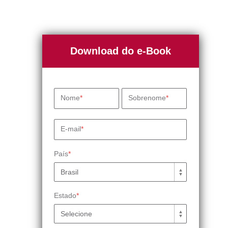
Download do e-Book
Nome
*
Sobrenome
*
E-mail
*
País
*
Estado
*