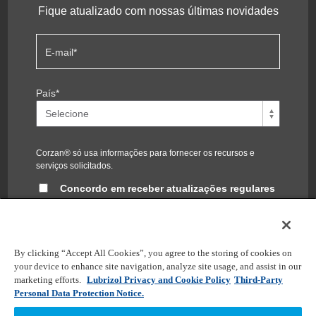
Fique atualizado com nossas últimas novidades
E-mail
*
País
*
Corzan® só usa informações para fornecer os recursos e
serviços solicitados.
Concordo em receber atualizações regulares
do blog Corzan®
Você pode cancelar a inscrição a qualquer momento. Para
obter informações, confira nossa
política de privacidade
.
By clicking “Accept All Cookies”, you agree to the storing of cookies on
your device to enhance site navigation, analyze site usage, and assist in our
marketing efforts.
Lubrizol Privacy and Cookie Policy
Third-Party
Personal Data Protection Notice.