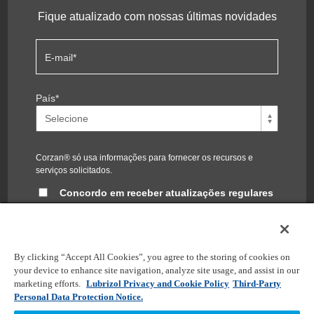
Fique atualizado com nossas últimas novidades
E-mail
*
País
*
Corzan® só usa informações para fornecer os recursos e
serviços solicitados.
Concordo em receber atualizações regulares
do blog Corzan®
Você pode cancelar a inscrição a qualquer momento. Para
obter informações, confira nossa
política de privacidade
.
By clicking “Accept All Cookies”, you agree to the storing of cookies on
your device to enhance site navigation, analyze site usage, and assist in our
marketing efforts.
Lubrizol Privacy and Cookie Policy
Third-Party
Personal Data Protection Notice.