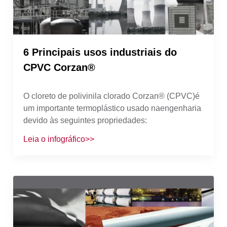
confiabilidade a longo prazo. Dito isto, avaliar
criteriosamente todas as opções de materiais
baseado em cada sistema implica em um
aumento direto na eficiência operacional,
6 Principais usos industriais do
minimiza o tempo de inatividade e melhora o
CPVC Corzan®
desempenho final.
O cloreto de polivinila clorado Corzan® (CPVC)é
um importante termoplástico usado naengenharia
devido às seguintes propriedades:
Leia o infográfico>>