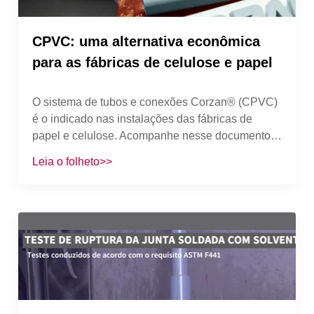
CPVC: uma alternativa econômica
para as fábricas de celulose e papel
O sistema de tubos e conexões Corzan® (CPVC)
é o indicado nas instalações das fábricas de
papel e celulose. Acompanhe nesse documento o
porquê o CPVC Corzan® é uma opção
Leia o folheto>>
econômica, qual o processo de recuperação
química da celulose, as operações da planta de
branqueamento, a preparação de aditivos e outras
aplicações para a fábrica.