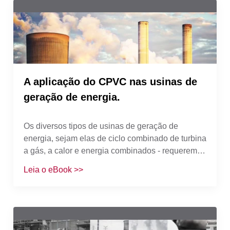
depositaram suaconfiança no Sistema Industrial
Corzan®. Com quase 60 anosde experiência, o
Sistema Industrial Corzan® é protagonistano
setor, oferecendo tecnologias econômicas que
garantemconfiabilidade de qualidade. É a escolha
perfeita em soluçõesde tratamento de água.
A aplicação do CPVC nas usinas de
geração de energia.
Os diversos tipos de usinas de geração de
energia, sejam elas de ciclo combinado de turbina
a gás, a calor e energia combinados - requerem a
movimentação de grandes quantidades de água,
Leia o eBook >>
cáusticas e corrosivos. Infelizmente, devido à
natureza dos produtos químicos usados e aos
níveis de calor e pressão envolvidos, há poucas
opções de tubos, dutos e materiais de
revestimento disponíveis que podem fornecer