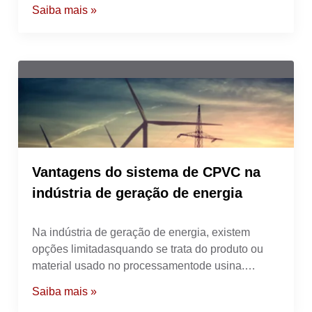
sistemas de tubulação e criar desafios contínuos
Saiba mais »
de manutenção, levando a falhas prematuras e
caras.
Vantagens do sistema de CPVC na
indústria de geração de energia
Na indústria de geração de energia, existem
opções limitadasquando se trata do produto ou
material usado no processamentode usina.
Selecionar a solução de tubulação correta implica
Saiba mais »
noaumento da eficiência operacional,