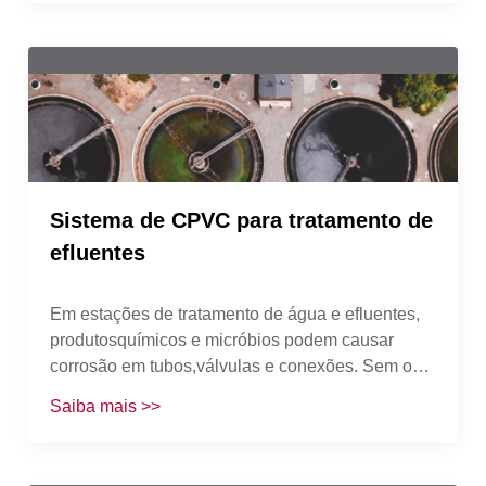
minimizando o tempo deinatividade e melhorando
o desempenho do resultado final.Com quase 60
anos de desempenho comprovado, o
SistemaIndustrial Corzan® líder no fornecimento
de soluções exclusivasde longo prazo para
problemas comuns encontrados na indústriade
geração de energia.
Sistema de CPVC para tratamento de
efluentes
Em estações de tratamento de água e efluentes,
produtosquímicos e micróbios podem causar
corrosão em tubos,válvulas e conexões. Sem o
tratamento adequado, osresultados de uma
Saiba mais >>
estação de tratamento de efluentespodem sofrer
impactos. Para evitar a ocorrência de
corrosão,engenheiros e especialistas em compras