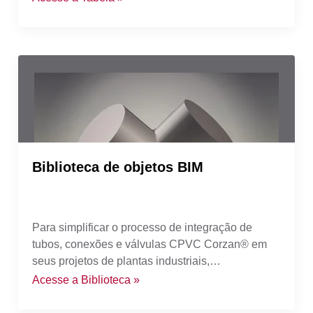
Biblioteca de objetos BIM
Para simplificar o processo de integração de
tubos, conexões e válvulas CPVC Corzan® em
seus projetos de plantas industriais,
disponibilizamos nossa biblioteca de objetos BIM
Acesse a Biblioteca »
e especificações para download e utilização no
CAD.