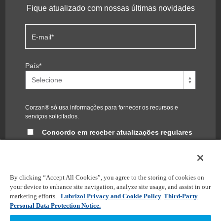
Fique atualizado com nossas últimas novidades
E-mail
*
País
*
Corzan® só usa informações para fornecer os recursos e
serviços solicitados.
Concordo em receber atualizações regulares
do blog Corzan®
Você pode cancelar a inscrição a qualquer momento. Para
obter informações, confira nossa
política de privacidade
.
By clicking “Accept All Cookies”, you agree to the storing of cookies on
your device to enhance site navigation, analyze site usage, and assist in our
marketing efforts.
Lubrizol Privacy and Cookie Policy
Third-Party
Personal Data Protection Notice.