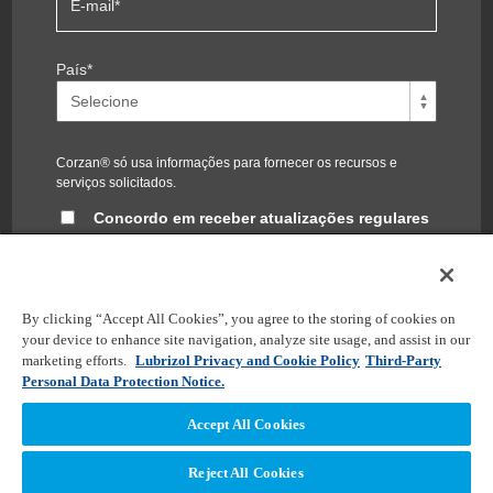
E-mail
*
País
*
Corzan® só usa informações para fornecer os recursos e
serviços solicitados.
Concordo em receber atualizações regulares
do blog Corzan®
Você pode cancelar a inscrição a qualquer momento. Para
obter informações, confira nossa
política de privacidade
.
By clicking “Accept All Cookies”, you agree to the storing of cookies on
your device to enhance site navigation, analyze site usage, and assist in our
marketing efforts.
Lubrizol Privacy and Cookie Policy
Third-Party
Personal Data Protection Notice.
Accept All Cookies
Reject All Cookies
Copyright © 2026 Lubrizol Advanced Materials, Inc. | All