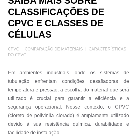
SAIBA MAIS SOBRE
Estudo de Caso
CLASSIFICAÇÕES DE
Guia de Instalação
CPVC E CLASSES DE
HVAC
CÉLULAS
Mineração
Redução de Custos
CPVC
|
COMPARAÇÃO DE MATERIAIS
|
CARACTERÍSTICAS
Resistência Mecânica
DO CPVC
Resistência Química
Em ambientes industriais, onde os sistemas de
Sistema de Tubulação
tubulação enfrentam condições desafiadoras de
Sustentabilidade
temperatura e pressão, a escolha do material que será
Tratamento de Água
utilizado é crucial para garantir a eficiência e a
segurança operacional. Nesse contexto, o CPVC
(cloreto de polivinila clorado) é amplamente utilizado
devido à sua resistência química, durabilidade e
facilidade de instalação.