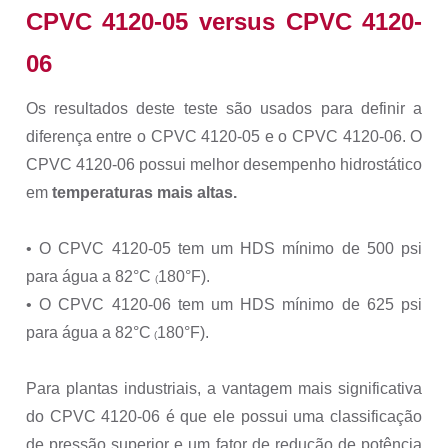
CPVC 4120-05 versus CPVC 4120-
06
Os resultados deste teste são usados para definir a
diferença entre o CPVC 4120-05 e o CPVC 4120-06. O
CPVC 4120-06 possui melhor desempenho hidrostático
em
temperaturas mais altas.
• O CPVC 4120-05 tem um HDS mínimo de 500 psi
para água a
82°C
180°F).
(
• O CPVC 4120-06 tem um HDS mínimo de 625 psi
para água a
82°C
180°F).
(
Para plantas industriais, a vantagem mais significativa
do CPVC 4120-06 é que ele possui uma classificação
de pressão superior e um fator de redução de potência