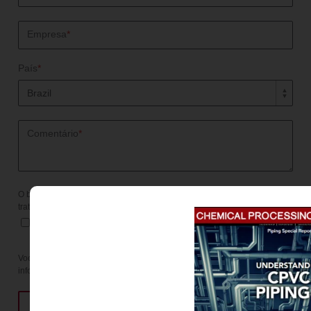
Empresa
*
País
*
Comentário
*
O blog Corzan® só utiliza as informações fornecidas para melhor
tratamento do conteúdo disponibilizado à seus leitores.
Eu concordo em receber atualizações regulares
do blog Corzan® CPVC.
Você pode cancelar a inscrição a qualquer momento. Para obter
informações, confira nossa
política de privacidade
.