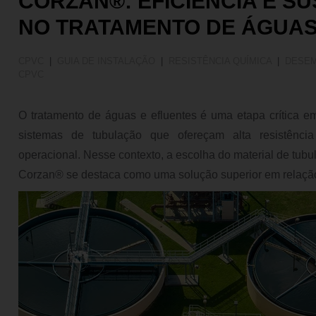
CORZAN®: EFICIÊNCIA E S
Estudo de Caso
NO TRATAMENTO DE ÁGUAS
Guia de Instalação
HVAC
CPVC
|
GUIA DE INSTALAÇÃO
|
RESISTÊNCIA QUÍMICA
|
DESE
CPVC
Mineração
Redução de Custos
O tratamento de águas e efluentes é uma etapa crítica em 
Resistência Mecânica
sistemas de tubulação que ofereçam alta resistência
Resistência Química
operacional. Nesse contexto, a escolha do material de tub
Sistema de Tubulação
Corzan® se destaca como uma solução superior em relaçã
Sustentabilidade
Tratamento de Água