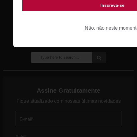
Choose Your Location:
Não, não neste moment
Assine Gratuitamente
Fique atualizado com nossas últimas novidades
E-mail
*
País
*