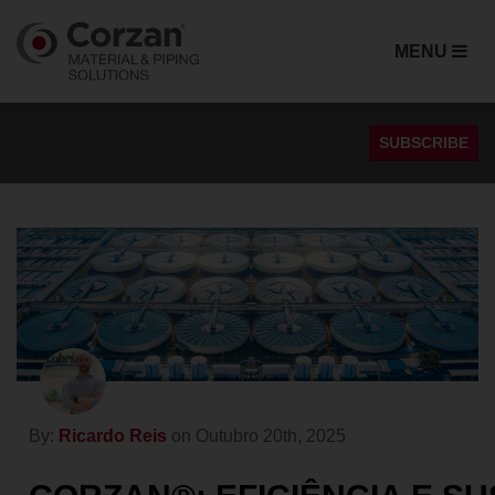
MENU
SUBSCRIBE
CPVC
Cimento Solvente
Cloreto Alcalino
Comparação de Materiais
Corrosão
CPVC vs. Aço
CPVC vs PVC
By:
Ricardo Reis
on Outubro 20th, 2025
Desempenho
Desempenho Térmico